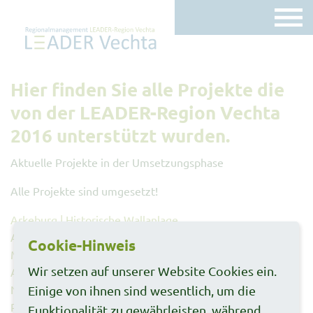
Hier finden Sie alle Projekte die
von der LEADER-Region Vechta
2016 unterstützt wurden.
Aktuelle Projekte in der Umsetzungsphase
Alle Projekte sind umgesetzt!
Arkeburg | Historische Wallanlage
AEF-Dialogreihen "Innovationen Oldenburger
Cookie-Hinweis
Münsterland"
Wir setzen auf unserer Website Cookies ein.
Archäologisch-historisches Informationszentrum Visbek
Neukonzeptionierung und Optimierung des
Einige von ihnen sind wesentlich, um die
Radwegeleitsystems mit Einführung eines
Funktionalität zu gewährleisten, während