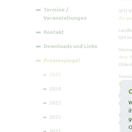
Termine /
SFN Ve
Veranstaltungen
die ga
Landkr
Kontakt
OM Me
Downloads und Links
Heimat
dem Ve
Pressespiegel
Olden
2025
Tennis
Angeb
2024
C
Freili
W
2023
Olden
i
Techn
2022
g
Olden
O
2021