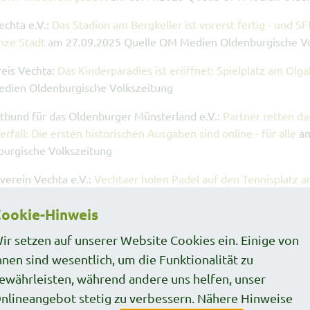
chta e.V.:
Das Stadion am Bergkeller ist vorerst fertig - und S
nze Stadt
am 27.09.2025 Quelle OM Medien Oldenburgische Vo
eis Vechta:
Das Kinderparadies ist eröffnet: Spielplatz am Olg
dien Oldenburgische Volkszeitung
bund für das Oldenburger Münsterland e.V.:
Partner retten da
rfall: Die ersten historischen Ausgaben sind online - für alle
am
burgische Volkszeitung
verein Vechta e.V.:
Vechtaer holen Padel auf den Tennisplatz a
ot wissen
am 23.08.2025 Quelle OM Medien Oldenburgische V
ookie-Hinweis
chtbühne Lohne e.V.:
Freilichtbühne Lohne erhält LEADER-Förde
ir setzen auf unserer Website Cookies ein. Einige von
burgische Volkszeitung
hnen sind wesentlich, um die Funktionalität zu
ik Theaterverein Damme e.V.:
Domfestspiele rüsten technisch 
ewährleisten, während andere uns helfen, unser
burgische Volkszeitung
nlineangebot stetig zu verbessern. Nähere Hinweise