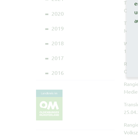
Transl
e
Olden
u
2020
a
Transl
2019
Medie
2018
Waldw
10.05
2017
Rangie
Olden
2016
Rangie
Medie
Trans
25.04
Rangie
Volksz