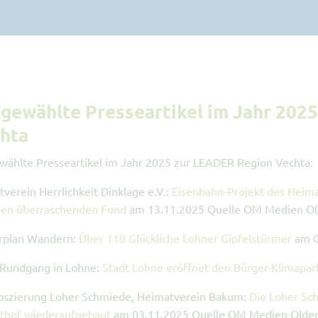
gewählte Presseartikel im Jahr 202
hta
ählte Presseartikel im Jahr 2025 zur LEADER Region Vechta:
verein Herrlichkeit Dinklage e.V.:
Eisenbahn-Projekt des Heimat
inen überraschenden Fund
am 13.11.2025 Quelle OM Medien Ol
rplan Wandern:
Über 110 Glückliche Lohner Gipfelstürmer
am 0
-Rundgang in Lohne:
Stadt Lohne eröffnet den Bürger-Klimapark
loszierung Loher Schmiede, Heimatverein Bakum:
Die Loher Sc
thof wiederaufgebaut
am 03.11.2025 Quelle OM Medien Olden