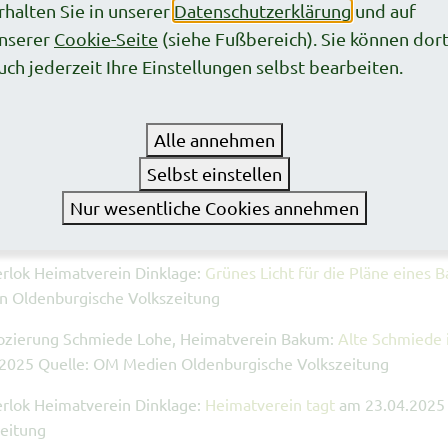
ozierung Hofstelle Münzebrock:
Bürgerhaus ist neues Zentrum 
rhalten Sie in unserer
Datenschutzerklärung
und auf
burgische Volkszeitung
nserer
Cookie-Seite
(siehe Fußbereich). Sie können dor
uch jederzeit Ihre Einstellungen selbst bearbeiten.
ozierung Hofstelle Münzebrock:
Alte Gebäude erleben jetzt ei
n Oldenburgische Volkszeitung
Alle annehmen
elten, Zweckverband Erholungsgebiet Dammer Berge:
Naturer
.2025 Quelle: OM Medien Oldenburgische Volkszeitung
Selbst einstellen
rlok Heimatverein Dinklage:
Die Eisenbahngeschichte zum Anf
Nur wesentliche Cookies annehmen
burgische Volkszeitung
rlok Heimatverein Dinklage:
Grünes Licht für die Pläne eines
n Oldenburgische Volkszeitung
lozierung Schmiede Lohe, Heimatverein Bakum:
Alte Schmiede 
.2025 Quelle: OM Medien Oldenburgische Volkszeitung
rlok Heimatverein Dinklage:
Heimatverein tagt
am 23.04.2025
eitung