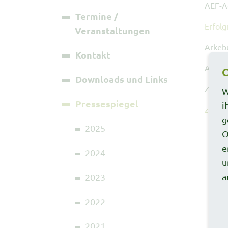
AEF-Ag
Termine /
Erfolg
Veranstaltungen
Arkeb
Kontakt
Agrivi
C
Downloads und Links
Zitade
W
Pressespiegel
i
zurüc
g
2025
O
e
2024
u
a
2023
2022
2021