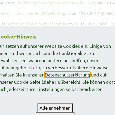
rivizion:
Agrizizion, Vortragsveranstaltung bei Kotte
am 16.04
reiches erstes Jahr der LEADER-Region
am 12.03.2017 Quelle: 
urg:
Arkeburg fehlen noch Infotafeln
am 28.02.2017 Quelle: Ol
zion:
Start der Vortragsveranstaltungen
am 18.02.2017 Quelle:
ookie-Hinweis
lle Vechta:
Neue Figuren sollen Geschichte erzählen
am 17.01.
ir setzen auf unserer Website Cookies ein. Einige von
hnen sind wesentlich, um die Funktionalität zu
k
ewährleisten, während andere uns helfen, unser
nlineangebot stetig zu verbessern. Nähere Hinweise
rhalten Sie in unserer
Datenschutzerklärung
und auf
nserer
Cookie-Seite
(siehe Fußbereich). Sie können dor
uch jederzeit Ihre Einstellungen selbst bearbeiten.
Alle annehmen