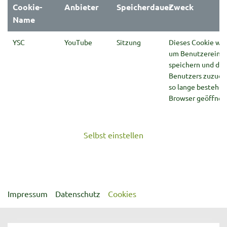
Cookie-
Anbieter
Speicherdauer
Zweck
Name
YSC
YouTube
Sitzung
Dieses Cookie wir
um Benutzereing
speichern und die
Benutzers zuzuord
so lange bestehen
Browser geöffnet i
Selbst einstellen
Impressum
Datenschutz
Cookies