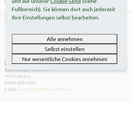
und auf unserer
Cookie-Seite
(siehe
Impressum
Datenschutz
Cookies
Fußbereich). Sie können dort auch jederzeit
Ihre Einstellungen selbst bearbeiten.
Alle annehmen
Selbst einstellen
Nur wesentliche Cookies annehmen
Landkreis Vechta
Ravensberger Straße 20
49377 Vechta
04441-898-2650
E-Mail:
leader(at)landkreis-vechta.de