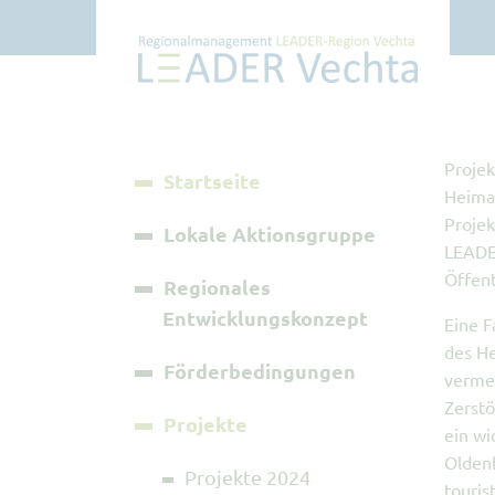
Projek
Startseite
Heima
Projek
Lokale Aktionsgruppe
LEADE
Öffent
Regionales
Entwicklungskonzept
Eine F
des H
Förderbedingungen
verme
Zerst
Projekte
ein wi
Oldenb
Projekte 2024
touri