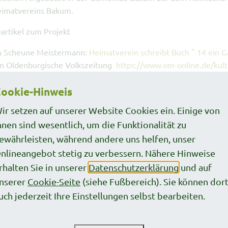
eimatvereins Bakum.
artikel zum Projekt
 Scheune Meistermann:
Heimatverein schreibt Buch " 14 ein 
n Oldenburgische Volkszeitung
https://www.om-online.de/kul
rojekt-14-ein-ganzes-81487
ookie-Hinweis
 Scheune Meistermann:
Neue Aufgabe für alte Meistermann-
ir setzen auf unserer Website Cookies ein. Einige von
urgische Volkszeitung,
https://www.om-online.de/om/xxxx.
hnen sind wesentlich, um die Funktionalität zu
k
ewährleisten, während andere uns helfen, unser
nlineangebot stetig zu verbessern. Nähere Hinweise
rhalten Sie in unserer
Datenschutzerklärung
und auf
nserer
Cookie-Seite
(siehe Fußbereich). Sie können dor
uch jederzeit Ihre Einstellungen selbst bearbeiten.