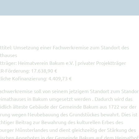
ttitel: Umsetzung einer Fachwerkremise zum Standort des
thauses
tträger: Heimatverein Bakum e.V. | privater Projektträger
R-Förderung: 17.638,90 €
liche Kofinanzierung: 4.409,73 €
achwerkremise soll von seinem jetzigem Standort zum Standor
eimathauses in Bakum umgesetzt werden . Dadurch wird das
idlich älteste Gebäude der Gemeinde Bakum aus 1722 vor der
örung wegen Neubebauung des Grundstückes bewahrt. Dies ist
chtiger Beitrag zur Bewahrung des kulturellen Erbes des
urger Münsterlandes und dient gleichzeitig der Stärkung des
stischen Angebotes in der Gemeinde Bakum auf dem Heimathof