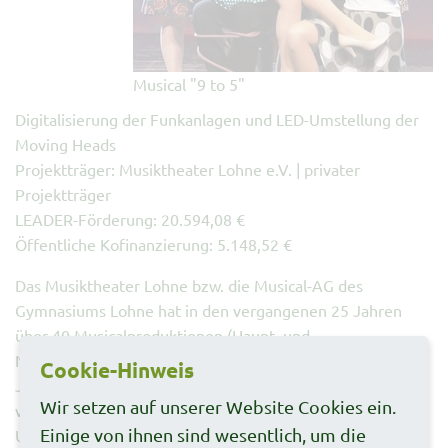
Musical "9 to 5"
Digitalisierung der Funkanlagen und LED-Umstellung der
Moving Heads
Projektträger: Musiktheater Lohne e.V. | privater
Projektträger
LEADER-Förderung: 20.594,08 €
Öffentliche Kofinanzierung: 5.148,52 €
Das Musiktheater Lohne bzw. die Musical-AG des
Gymnasiums Lohne hat in den vergangenen 25 Jahren
über 40 Musicalproduktionen (Haupt- und
Nachwuchsgruppe) aufgeführt. Über 100 Schüler aller
Cookie-Hinweis
Jahrgänge arbeiten Jahr für Jahr an der Verwirklichung
Wir setzen auf unserer Website Cookies ein.
von Träumen: Professionell orientierte Musical-
Einige von ihnen sind wesentlich, um die
Unterhaltung auf der Schulbühne. Leidenschaftliche